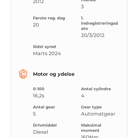
2012
3
Første reg. dag
1.
indregistreringsd
20
ato
20/3/2012
Sidst synet
Marts 2024
Motor og ydelse
0-100
Antal cylindre
16,2s
4
Antal gear
Gear type
5
Automatgear
Drivmiddel
Maksimal
moment
Diesel
160Nm