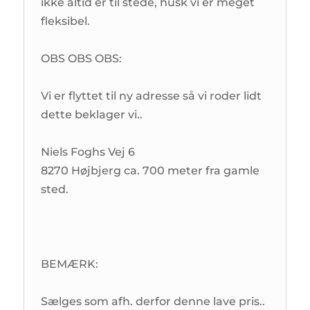
ikke altid er til stede, husk vi er meget
fleksibel.
OBS OBS OBS:
Vi er flyttet til ny adresse så vi roder lidt
dette beklager vi..
Niels Foghs Vej 6
8270 Højbjerg ca. 700 meter fra gamle
sted.
BEMÆRK:
Sælges som afh. derfor denne lave pris..