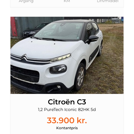
Årgang
KM
Drivmiddel
Citroën C3
1,2 PureTech Iconic 82HK 5d
33.900 kr.
Kontantpris