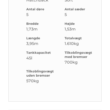
Hatchback
Sort
Antal døre
Antal sæder
5
5
Bredde
Højde
1,73m
1,53m
Længde
Totalvægt
3,95m
1.610kg
Tankkapacitet
Tilkoblingsvægt
med bremser
45l
700kg
Tilkoblingsvægt
uden bremser
570kg