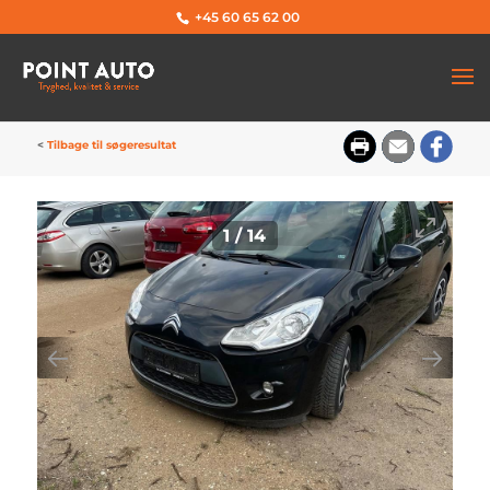
+45 60 65 62 00
<
Tilbage til søgeresultat
1
/
14