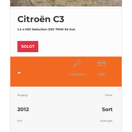
Citroën C3
1,4 e-HDi Seduction E5G 70HK 5d Aut.
SOLGT
-
Prøvetur
Køb
Årgang
Farve
2012
Sort
Km
Geartype